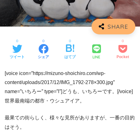
0
0
0
0
LINE
ツイート
シェア
はてブ
Pocket
[voice icon=”https://mizuno-shoichiro.com/wp-
content/uploads/2017/12/IMG_1792-278×300.jpg”
name=”いちろー” type=”l”]どうも、いちろーです。[/voice]
世界最南端の都市・ウシュアイア。
最果ての街らしく、様々な見所がありますが、一番の目的
はそう。