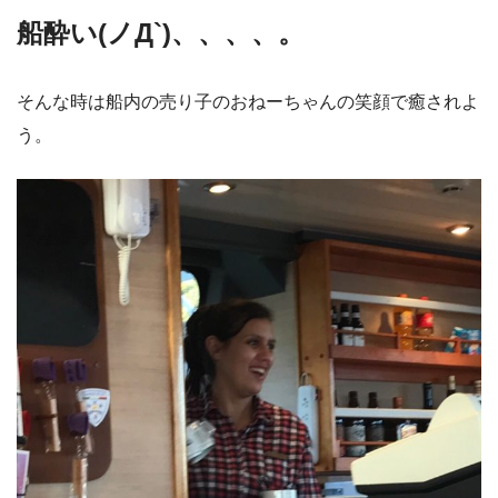
船酔い(ノД`)、、、、。
そんな時は船内の売り子のおねーちゃんの笑顔で癒されよ
う。