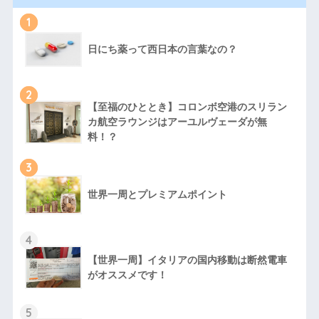
1
日にち薬って西日本の言葉なの？
2
【至福のひととき】コロンボ空港のスリラン
カ航空ラウンジはアーユルヴェーダが無
料！？
3
世界一周とプレミアムポイント
4
【世界一周】イタリアの国内移動は断然電車
がオススメです！
5